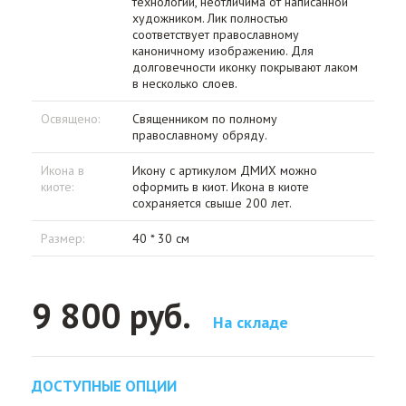
технологии, неотличима от написанной
художником. Лик полностью
соответствует православному
каноничному изображению. Для
долговечности иконку покрывают лаком
в несколько слоев.
Освящено:
Священником по полному
православному обряду.
Икона в
Икону с артикулом ДМИХ можно
киоте:
оформить в киот. Икона в киоте
сохраняется свыше 200 лет.
Размер:
40 * 30 см
9 800 руб.
На складе
ДОСТУПНЫЕ ОПЦИИ