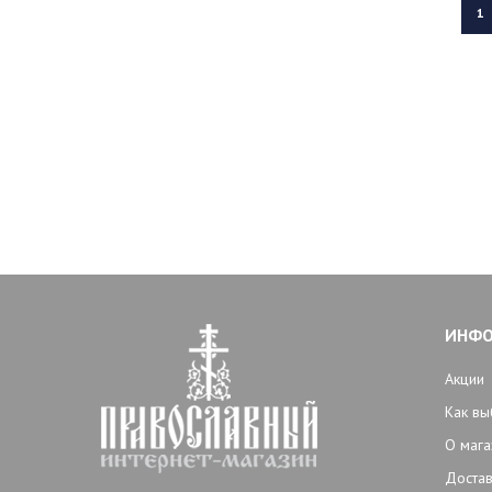
1
ИНФ
Акции
Как вы
О мага
Достав