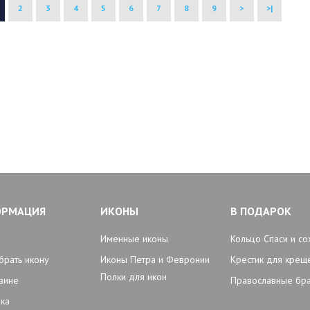
2
3
4
5
6
7
8
9
>
>|
ОРМАЦИЯ
ИКОНЫ
В ПОДАРОК
Именные иконы
Кольцо Спаси и со
брать икону
Иконы Петра и Февронии
Крестик для крещ
Полки для икон
зине
Православные бр
ка