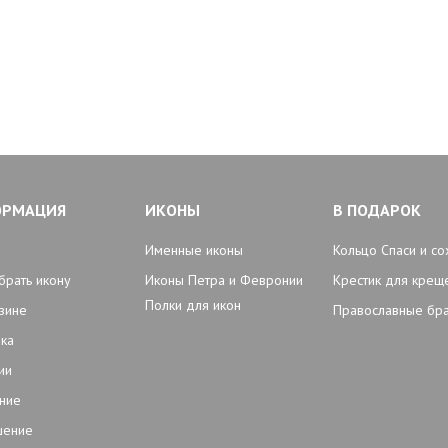
ОРМАЦИЯ
ИКОНЫ
В ПОДАРОК
Именные иконы
Кольцо Спаси и со
брать икону
Иконы Петра и Февронии
Крестик для крещ
Полки для икон
зине
Православные бр
ка
ии
ние
шение