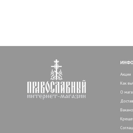
ИНФ
Акции
Как вы
О мага
Достав
Ваканс
Креще
Согла