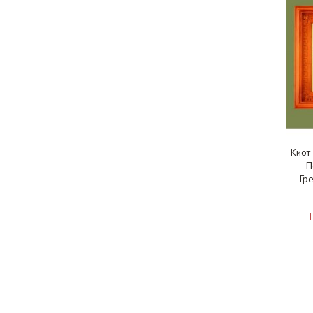
Киот
П
Гре