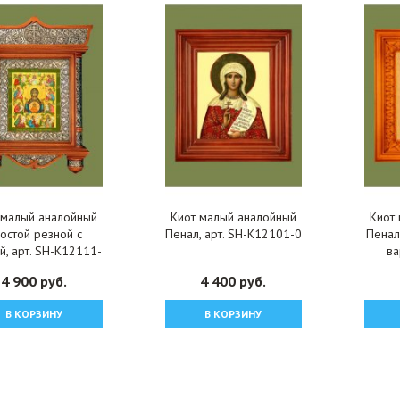
 малый аналойный
Киот малый аналойный
Киот
остой резной с
Пенал, арт. SH-K12101-0
Пенал
й, арт. SH-K12111-
ва
7
4 900 руб.
4 400 руб.
В КОРЗИНУ
В КОРЗИНУ