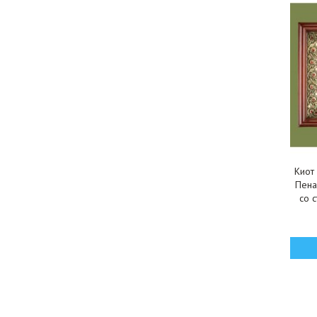
Киот
Пена
со с