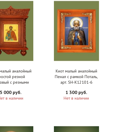
 малый аналойный
Киот малый аналойный
ростой резной
Пенал с рамкой Поталь,
овый с резными
арт. SH-K12101-6
олонками, арт. SH-
5 000 руб.
1 300 руб.
K12111-0
ет в наличии
Нет в наличии