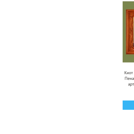
Киот
Пена
ар