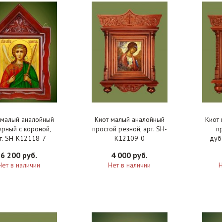
 малый аналойный
Киот малый аналойный
Киот
урный с короной,
простой резной, арт. SH-
п
т. SH-K12118-7
K12109-0
дуб
полук
6 200 руб.
4 000 руб.
Нет в наличии
Нет в наличии
Н