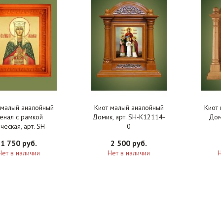
 малый аналойный
Киот малый аналойный
Киот
енал с рамкой
Домик, арт. SH-K12114-
Дом
ческая, арт. SH-
0
K12101-4
1 750 руб.
2 500 руб.
Нет в наличии
Нет в наличии
Н