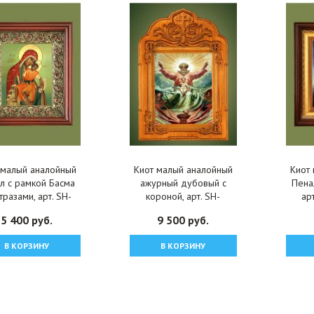
 малый аналойный
Киот малый аналойный
Киот
л с рамкой Басма
ажурный дубовый с
Пена
тразами, арт. SH-
короной, арт. SH-
ар
K12101-9
K12121-0
5 400 руб.
9 500 руб.
В КОРЗИНУ
В КОРЗИНУ