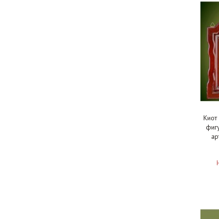
Киот
фиг
ар