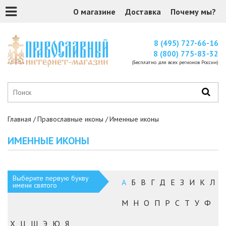
О магазине
Доставка
Почему мы?
8 (495) 727-66-16
8 (800) 775-83-32
(Бесплатно для всех регионов России)
Главная
Православные иконы
Именные иконы
ИМЕННЫЕ ИКОНЫ
Выберите первую букву
А
Б
В
Г
Д
Е
З
И
К
Л
имени святого
М
Н
О
П
Р
С
Т
У
Ф
Х
Ц
Ш
Э
Ю
Я