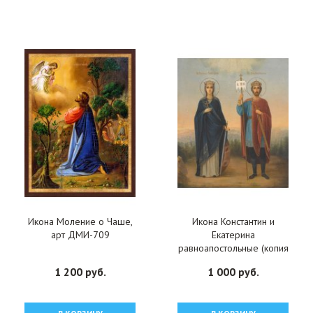
Икона Моление о Чаше,
Икона Константин и
арт ДМИ-709
Екатерина
равноапостольные (копия
старинной), арт
1 200 руб.
1 000 руб.
ОПИ-2098