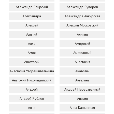
Александр Свирский
Александр Суворов
Александра
Александра Анкирская
Алексей
Алексий Московский
Алипий
Алипия
Алла
Амвросий
Амос
Амфилохий
Анастасий
Анастасия
Анастасия Узорешительница
Анатолий
Анатолий Никомидийский
Ангелина
Андрей
Андрей Первозванный
Андрей Рублев
Анисия
Анна
Анна Кашинская