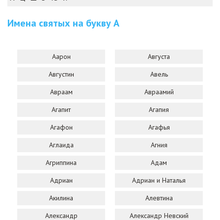
Имена святых на букву
А
Аарон
Августа
Августин
Авель
Авраам
Авраамий
Агапит
Агапия
Агафон
Агафья
Аглаида
Агния
Агриппина
Адам
Адриан
Адриан и Наталья
Акилина
Алевтина
Александр
Александр Невский