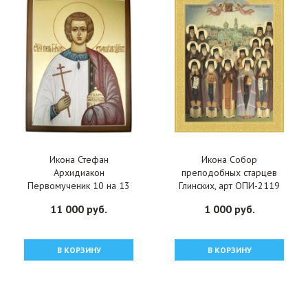
Икона Стефан
Икона Собор
Архидиакон
преподобных старцев
Первомученик 10 на 13
Глинских, арт ОПИ-2119
см рукописная, арт
11 000 руб.
1 000 руб.
ИРГ-156
В КОРЗИНУ
В КОРЗИНУ