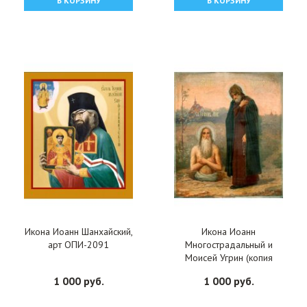
В КОРЗИНУ
В КОРЗИНУ
Икона Иоанн Шанхайский,
Икона Иоанн
арт ОПИ-2091
Многострадальный и
Моисей Угрин (копия
старинной), арт
1 000 руб.
1 000 руб.
ОПИ-2090