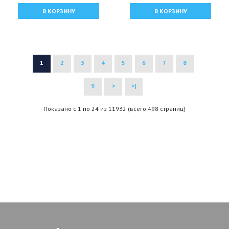
В КОРЗИНУ
В КОРЗИНУ
1
2
3
4
5
6
7
8
9
>
>|
Показано с 1 по 24 из 11932 (всего 498 страниц)