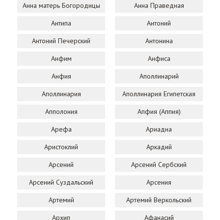
Анна матерь Богородицы
Анна Праведная
Антипа
Антоний
Антоний Печерский
Антонина
Анфим
Анфиса
Анфия
Аполлинарий
Аполлинария
Аполлинария Египетская
Апполония
Апфия (Аппия)
Арефа
Ариадна
Аристоклий
Аркадий
Арсений
Арсений Сербский
Арсений Суздальский
Арсения
Артемий
Артемий Веркольский
Архип
Афанасий