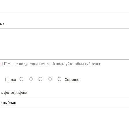
ыв:
:
HTML не поддерживается! Используйте обычный текст!
Плохо
Хорошо
ть фотографию:
е выбран