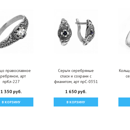
цо православное
Серьги серебряные
Кольц
еребряное, арт
спаси и сохрани с
се
прКл-227
фианитом, арт прС-0351
1 350 руб.
1 650 руб.
В КОРЗИНУ
В КОРЗИНУ