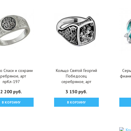
о Спаси и сохрани
Кольцо Святой Георгий
Серь
еребряное, арт
Победосец
фиани
прКл-197
серебряное, арт
прКл-311
2 200 руб.
3 150 руб.
В КОРЗИНУ
В КОРЗИНУ