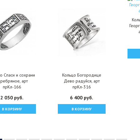
Кол
Геор
о Спаси и сохрани
Кольцо Богородице
еребряное, арт
Дево радуйся, арт
прКл-166
прКл-316
2 050 руб.
6 400 руб.
В КОРЗИНУ
В КОРЗИНУ