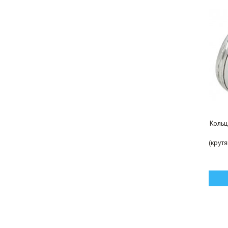
Кольц
(крутя