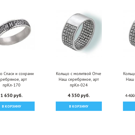
о Спаси и сохрани
Кольцо с молитвой Отче
Кольц
еребряное, арт
Наш серебряное, арт
Наш 
прКл-170
прКл-024
1 650 руб.
4 350 руб.
4 400
В КОРЗИНУ
В КОРЗИНУ