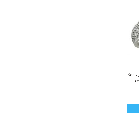
Кольц
с