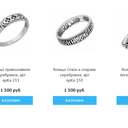
цо православное
Кольцо Спаси и сохрани
Кол
еребряное, арт
серебряное, арт
Анге
прКл-231
прКл-153
1 300 руб.
1 500 руб.
В КОРЗИНУ
В КОРЗИНУ