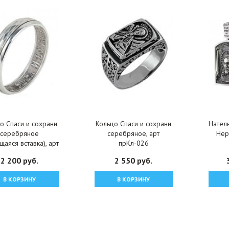
о Спаси и сохрани
Кольцо Спаси и сохрани
Нател
серебряное
серебряное, арт
Нер
щаяся вставка), арт
прКл-026
прКл-191
2 200 руб.
2 550 руб.
В КОРЗИНУ
В КОРЗИНУ