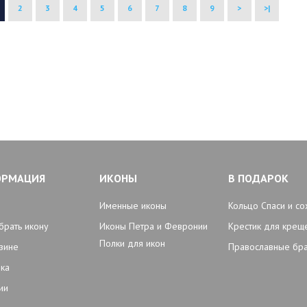
2
3
4
5
6
7
8
9
>
>|
ОРМАЦИЯ
ИКОНЫ
В ПОДАРОК
Именные иконы
Кольцо Спаси и со
брать икону
Иконы Петра и Февронии
Крестик для крещ
Полки для икон
зине
Православные бр
ка
ии