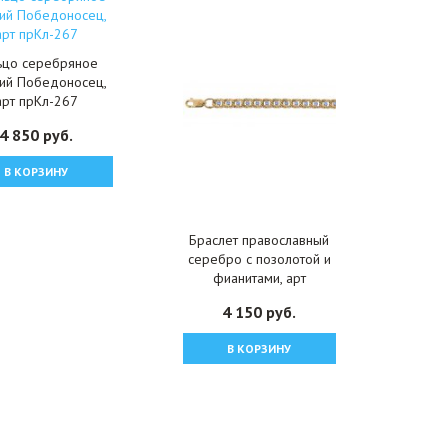
ьцо серебряное
гий Победоносец,
арт прКл-267
4 850 руб.
В КОРЗИНУ
Браслет православный
серебро с позолотой и
фианитами, арт
прБР-103
4 150 руб.
В КОРЗИНУ