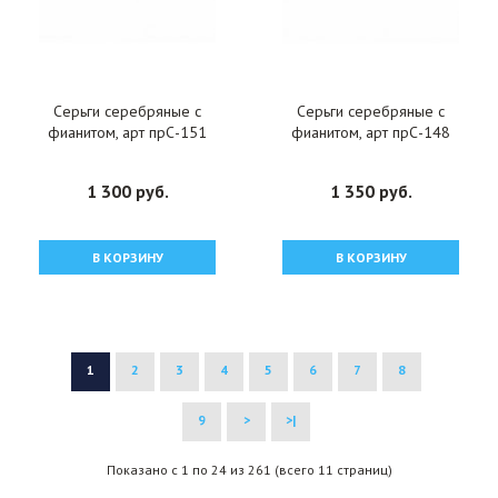
Серьги серебряные с
Серьги серебряные с
фианитом, арт прС-151
фианитом, арт прС-148
1 300 руб.
1 350 руб.
В КОРЗИНУ
В КОРЗИНУ
1
2
3
4
5
6
7
8
9
>
>|
Показано с 1 по 24 из 261 (всего 11 страниц)