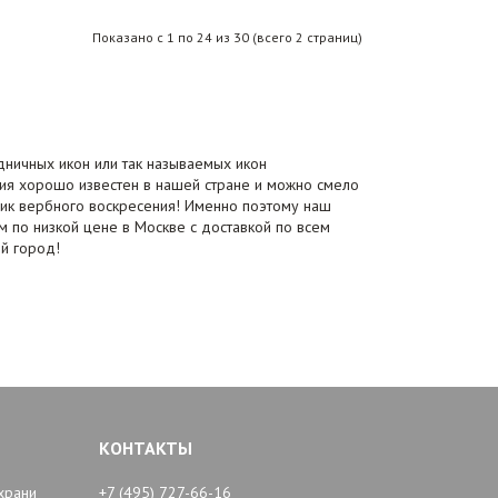
Показано с 1 по 24 из 30 (всего 2 страниц)
дничных икон или так называемых икон
тия хорошо известен в нашей стране и можно смело
ник вербного воскресения! Именно поэтому наш
м по низкой цене в Москве с доставкой по всем
й город!
КОНТАКТЫ
храни
+7 (495) 727-66-16