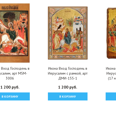
 Вход Господень в
Икона Вход Господень в
Икона
салим, арт MSM-
Иерусалим с рамкой, арт
Иерус
3006
ДМИ-155-1
(17 н
1 200 руб.
1 200 руб.
В КОРЗИНУ
В КОРЗИНУ