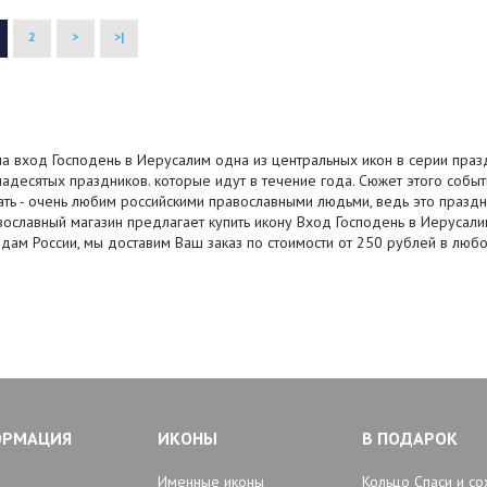
2
>
>|
а вход Господень в Иерусалим одна из центральных икон в серии праз
адесятых праздников. которые идут в течение года. Сюжет этого собы
ать - очень любим российскими православными людьми, ведь это празд
ославный магазин предлагает купить икону Вход Господень в Иерусали
дам России, мы доставим Ваш заказ по стоимости от 250 рублей в любо
ОРМАЦИЯ
ИКОНЫ
В ПОДАРОК
Именные иконы
Кольцо Спаси и со