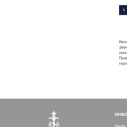
1
Икон
двун
сказ
Прав
горо
ИНФ
Акции