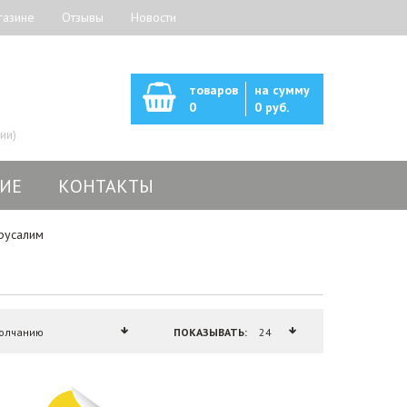
газине
Отзывы
Новости
товаров
на сумму
0
0 руб.
ии)
ИЕ
КОНТАКТЫ
русалим
ПОКАЗЫВАТЬ: