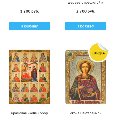
дереве с позолотой и
цветной эмалью, арт
1 200 руб.
2 700 руб.
БЧ-122
В КОРЗИНУ
В КОРЗИНУ
Храмовая икона Собор
Икона Пантелеймон