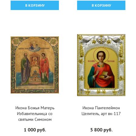
В КОРЗИНУ
В КОРЗИНУ
Икона Божья Матерь
Икона Пантелеймон
Избавительница со
Целитель, арт вк-117
святыми Симоном
Кананитом и
1 000 руб.
5 800 руб.
Пантелеймоном