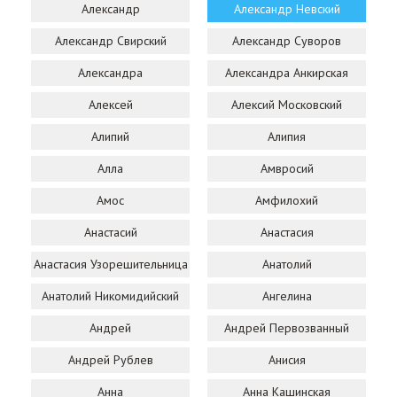
Александр
Александр Невский
Александр Свирский
Александр Суворов
Александра
Александра Анкирская
Алексей
Алексий Московский
Алипий
Алипия
Алла
Амвросий
Амос
Амфилохий
Анастасий
Анастасия
Анастасия Узорешительница
Анатолий
Анатолий Никомидийский
Ангелина
Андрей
Андрей Первозванный
Андрей Рублев
Анисия
Анна
Анна Кашинская