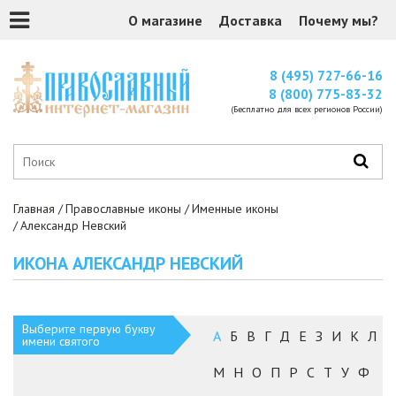
О магазине
Доставка
Почему мы?
8 (495) 727-66-16
8 (800) 775-83-32
(Бесплатно для всех регионов России)
Главная
Православные иконы
Именные иконы
Александр Невский
ИКОНА АЛЕКСАНДР НЕВСКИЙ
Выберите первую букву
А
Б
В
Г
Д
Е
З
И
К
Л
имени святого
М
Н
О
П
Р
С
Т
У
Ф