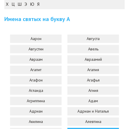
Х
Ц
Ш
Э
Ю
Я
Имена святых на букву
А
Аарон
Августа
Августин
Авель
Авраам
Авраамий
Агапит
Агапия
Агафон
Агафья
Аглаида
Агния
Агриппина
Адам
Адриан
Адриан и Наталья
Акилина
Алевтина