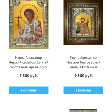
Икона Александр
Икона Александр
Невский серебро 18 х 24
Невский благоверный
со стразами, арт вк-3592
князь, 14x18 см, в
деревянном киоте 20х24
7 800 руб.
9 300 руб.
см, арт вк-419
В КОРЗИНУ
В КОРЗИНУ