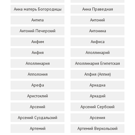
Анна матерь Богородицы
Анна Праведная
Антипа
Антоний
Антоний Печерский
Антонина
Анфим
Анфиса
Анфия
Аполлинарий
Аполлинария
Аполлинария Египетская
Апполония
Апфия (Аппия)
Арефа
Ариадна
Аристоклий
Аркадий
Арсений
Арсений Сербский
Арсений Суздальский
Арсения
Артемий
Артемий Веркольский