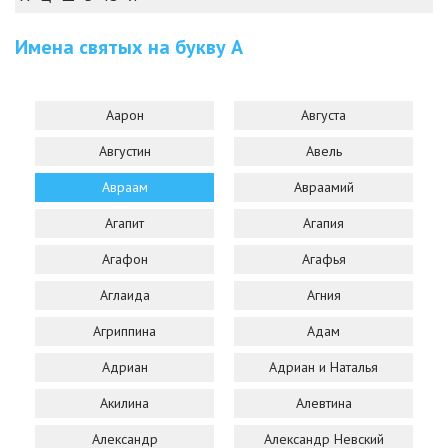
Имена святых на букву
А
Аарон
Августа
Августин
Авель
Авраам
Авраамий
Агапит
Агапия
Агафон
Агафья
Аглаида
Агния
Агриппина
Адам
Адриан
Адриан и Наталья
Акилина
Алевтина
Александр
Александр Невский