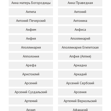
Анна матерь Богородицы
Анна Праведная
Антипа
Антоний
Антоний Печерский
Антонина
Анфим
Анфиса
Анфия
Аполлинарий
Аполлинария
Аполлинария Египетская
Апполония
Апфия (Аппия)
Арефа
Ариадна
Аристоклий
Аркадий
Арсений
Арсений Сербский
Арсений Суздальский
Арсения
Артемий
Артемий Веркольский
Архип
Афанасий