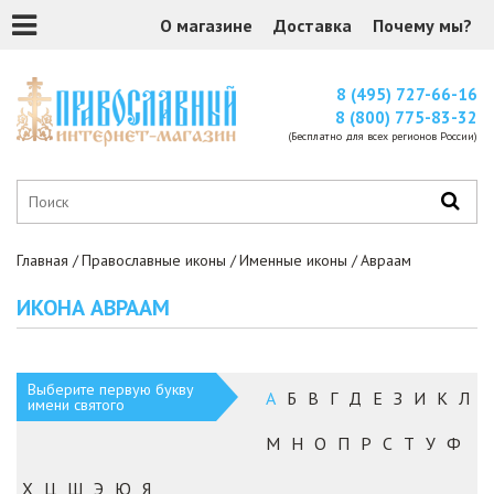
О магазине
Доставка
Почему мы?
8 (495) 727-66-16
8 (800) 775-83-32
(Бесплатно для всех регионов России)
Главная
Православные иконы
Именные иконы
Авраам
ИКОНА АВРААМ
Выберите первую букву
А
Б
В
Г
Д
Е
З
И
К
Л
имени святого
М
Н
О
П
Р
С
Т
У
Ф
Х
Ц
Ш
Э
Ю
Я