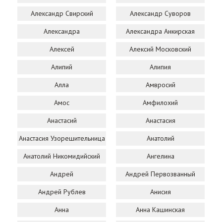
Александр Свирский
Александр Суворов
Александра
Александра Анкирская
Алексей
Алексий Московский
Алипий
Алипия
Алла
Амвросий
Амос
Амфилохий
Анастасий
Анастасия
Анастасия Узорешительница
Анатолий
Анатолий Никомидийский
Ангелина
Андрей
Андрей Первозванный
Андрей Рублев
Анисия
Анна
Анна Кашинская