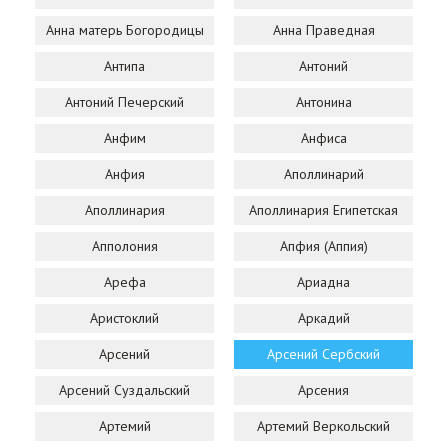
Анна матерь Богородицы
Анна Праведная
Антипа
Антоний
Антоний Печерский
Антонина
Анфим
Анфиса
Анфия
Аполлинарий
Аполлинария
Аполлинария Египетская
Апполония
Апфия (Аппия)
Арефа
Ариадна
Аристоклий
Аркадий
Арсений
Арсений Сербский
Арсений Суздальский
Арсения
Артемий
Артемий Веркольский