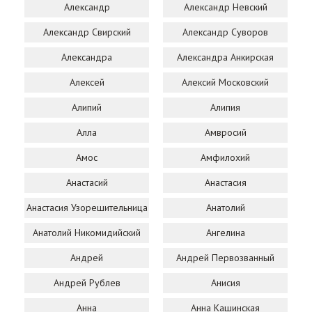
Александр
Александр Невский
Александр Свирский
Александр Суворов
Александра
Александра Анкирская
Алексей
Алексий Московский
Алипий
Алипия
Алла
Амвросий
Амос
Амфилохий
Анастасий
Анастасия
Анастасия Узорешительница
Анатолий
Анатолий Никомидийский
Ангелина
Андрей
Андрей Первозванный
Андрей Рублев
Анисия
Анна
Анна Кашинская