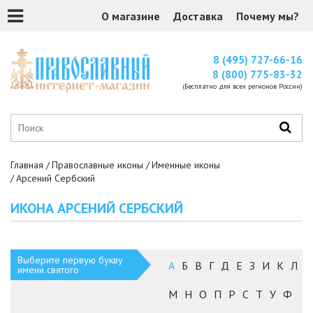
О магазине
Доставка
Почему мы?
8 (495) 727-66-16
8 (800) 775-83-32
(Бесплатно для всех регионов России)
Главная
Православные иконы
Именные иконы
Арсений Сербский
ИКОНА АРСЕНИЙ СЕРБСКИЙ
Выберите первую букву
А
Б
В
Г
Д
Е
З
И
К
Л
имени святого
М
Н
О
П
Р
С
Т
У
Ф