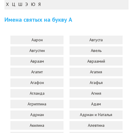
Х
Ц
Ш
Э
Ю
Я
Имена святых на букву
А
Аарон
Августа
Августин
Авель
Авраам
Авраамий
Агапит
Агапия
Агафон
Агафья
Аглаида
Агния
Агриппина
Адам
Адриан
Адриан и Наталья
Акилина
Алевтина