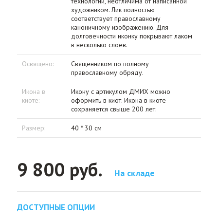
технологии, неотличима от написанной
художником. Лик полностью
соответствует православному
каноничному изображению. Для
долговечности иконку покрывают лаком
в несколько слоев.
Освящено:
Священником по полному
православному обряду.
Икона в
Икону с артикулом ДМИХ можно
киоте:
оформить в киот. Икона в киоте
сохраняется свыше 200 лет.
Размер:
40 * 30 см
9 800 руб.
На складе
ДОСТУПНЫЕ ОПЦИИ