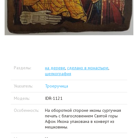
Разделы:
на дереве
,
сделано в монастыре
,
шелкография
Указатель:
Троеручица
Модель:
IDR-1121
Особенность:
На оборотной стороне иконы сургучная
печать с благословением Святой горы
Афон. Икона упакована в конверт из
мешковины.