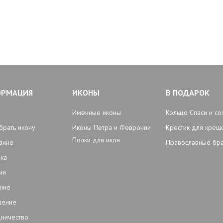
ОРМАЦИЯ
ИКОНЫ
В ПОДАРОК
Именные иконы
Кольцо Спаси и со
брать икону
Иконы Петра и Февронии
Крестик для крещ
Полки для икон
зине
Православные бр
ка
ии
ние
шение
ничество