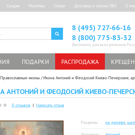
Скидки
Молитвы
Статьи
Доставка и список ПВЗ
О ма
8 (495) 727-66-16
8 (800) 775-83-32
(Бесплатно для всех регионов Росс
НИЯ
ПОДАРКИ
РАСПРОДАЖА
КРЕЩЕН
Православные иконы
Икона Антоний и Феодосий Киево-Печерские, а
А АНТОНИЙ И ФЕОДОСИЙ КИЕВО-ПЕЧЕРСК
0 отзывов
|
Написать отзыв
Разделы:
на дереве
,
шел
Указатель:
Антоний