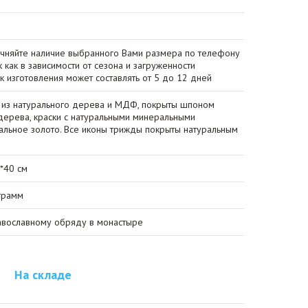
очняйте наличие выбранного Вами размера по телефону
к как в зависимости от сезона и загруженности
ок изготовления может составлять от 5 до 12 дней
 из натурального дерева и МДФ, покрыты шпоном
ерева, краски с натуральными минеральными
сальное золото. Все иконы трижды покрыты натуральным
0*40 см
грамм
авославному обряду в монастыре
На складе