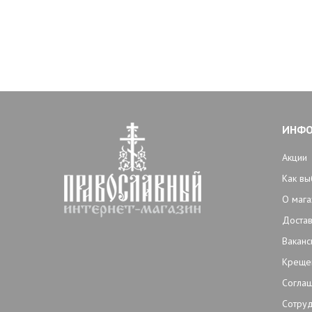
ИНФ
Акции
Как вы
О мага
Достав
Ваканс
Креще
Согла
Сотруд