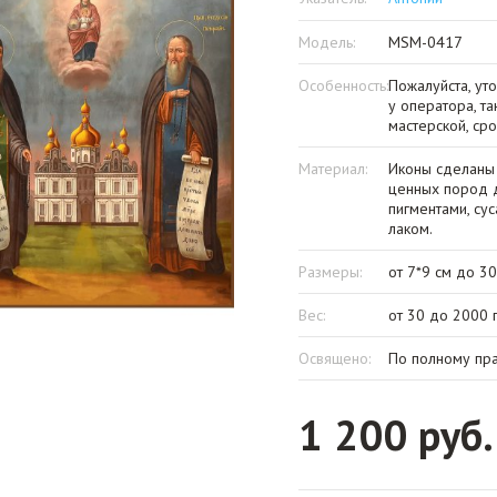
Модель:
MSM-0417
Особенность:
Пожалуйста, ут
у оператора, та
мастерской, ср
Материал:
Иконы сделаны
ценных пород д
пигментами, су
лаком.
Размеры:
от 7*9 см до 3
Вес:
от 30 до 2000 
Освящено:
По полному пр
1 200 руб.