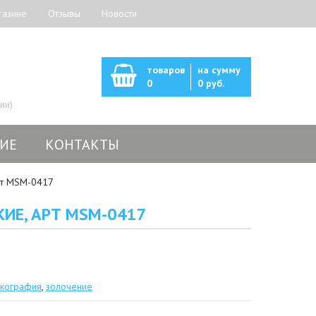
газине
Отзывы
Новости
товаров
на сумму
0
0 руб.
ии)
ИЕ
КОНТАКТЫ
рт MSM-0417
ИЕ, АРТ MSM-0417
кография
,
золочение