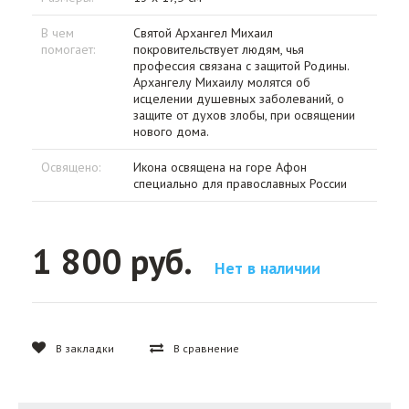
В чем
Святой Архангел Михаил
помогает:
покровительствует людям, чья
профессия связана с защитой Родины.
Архангелу Михаилу молятся об
исцелении душевных заболеваний, о
защите от духов злобы, при освящении
нового дома.
Освящено:
Икона освящена на горе Афон
специально для православных России
1 800 руб.
Нет в наличии
В закладки
В сравнение