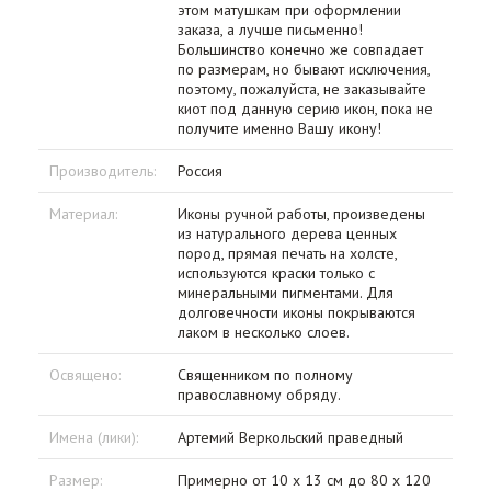
этом матушкам при оформлении
заказа, а лучше письменно!
Большинство конечно же совпадает
по размерам, но бывают исключения,
поэтому, пожалуйста, не заказывайте
киот под данную серию икон, пока не
получите именно Вашу икону!
Производитель:
Россия
Материал:
Иконы ручной работы, произведены
из натурального дерева ценных
пород, прямая печать на холсте,
используются краски только с
минеральными пигментами. Для
долговечности иконы покрываются
лаком в несколько слоев.
Освящено:
Священником по полному
православному обряду.
Имена (лики):
Артемий Веркольский праведный
Размер:
Примерно от 10 x 13 см до 80 x 120