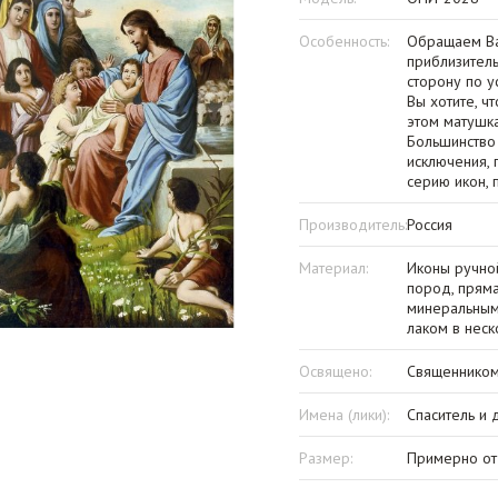
Особенность:
Обращаем Ва
приблизитель
сторону по у
Вы хотите, ч
этом матушк
Большинство
исключения, 
серию икон, 
Производитель:
Россия
Материал:
Иконы ручно
пород, пряма
минеральным
лаком в неск
Освящено:
Священником
Имена (лики):
Спаситель и 
Размер:
Примерно от 