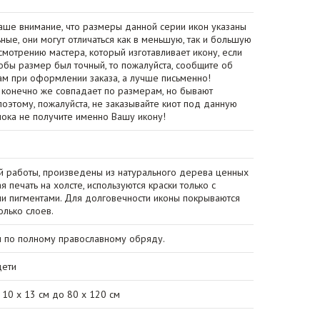
ше внимание, что размеры данной серии икон указаны
ные, они могут отличаться как в меньшую, так и большую
смотрению мастера, который изготавливает икону, если
тобы размер был точный, то пожалуйста, сообщите об
ам при оформлении заказа, а лучше письменно!
 конечно же совпадает по размерам, но бывают
поэтому, пожалуйста, не заказывайте киот под данную
пока не получите именно Вашу икону!
й работы, произведены из натурального дерева ценных
я печать на холсте, используются краски только с
и пигментами. Для долговечности иконы покрываются
олько слоев.
 по полному православному обряду.
дети
10 x 13 см до 80 x 120 см