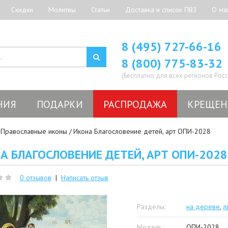
Скидки
Молитвы
Статьи
Доставка и список ПВЗ
О ма
8 (495) 727-66-16
8 (800) 775-83-32
(Бесплатно для всех регионов Росс
НИЯ
ПОДАРКИ
РАСПРОДАЖА
КРЕЩЕН
Православные иконы
Икона Благословение детей, арт ОПИ-2028
А БЛАГОСЛОВЕНИЕ ДЕТЕЙ, АРТ ОПИ-2028
0 отзывов
|
Написать отзыв
Разделы:
на дереве
,
л
Модель:
ОПИ-2028