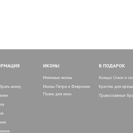
ОРМАЦИЯ
ИКОНЫ
В ПОДАРОК
Именные иконы
Кольцо Спаси и со
брать икону
Иконы Петра и Февронии
Крестик для крещ
Полки для икон
зине
Православные бр
ка
ии
ние
шение