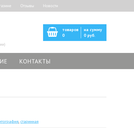
газине
Отзывы
Новости
товаров
на сумму
0
0 руб.
ии)
ИЕ
КОНТАКТЫ
итография
,
старинная