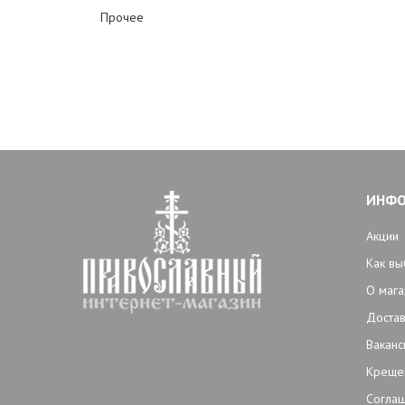
Прочее
ИНФ
Акции
Как вы
О мага
Достав
Ваканс
Креще
Согла