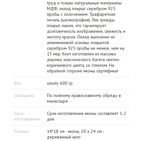
труд и только натуральные материалы.
МДФ, оклад покрыт серебром 925
пробы с золочением. Трафаретная
печать (шелкография). Лик трижды
покрыт лаком, что гарантирует
долговечность изображения, свежесть и
чистоту красок. Оклад выполнен из
алюминиевой основы, покрытой
серебром 925 пробы не менее, чем на
13 мкр. Киот изготовлен из массива
дерева, классического багета светло-
коричневого цвета, со стеклом. На
обратной стороне иконы сертификат
Вес:
около 600 гр
Освящено:
По полному православному обряду в
монастыре
Срок
Срок изготовления иконы составляет 1-2
изготовления:
дня
Размер:
14*18 см - икона, 20 х 24 см -
деревянный киот