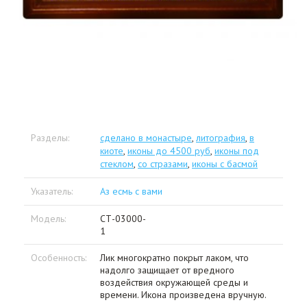
Разделы:
сделано в монастыре
,
литография
,
в
киоте
,
иконы до 4500 руб
,
иконы под
стеклом
,
со стразами
,
иконы с басмой
Указатель:
Аз есмь с вами
Модель:
СТ-03000-
1
Особенность:
Лик многократно покрыт лаком, что
надолго защищает от вредного
воздействия окружающей среды и
времени. Икона произведена вручную.