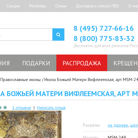
Скидки
Молитвы
Статьи
Доставка и список ПВЗ
О ма
8 (495) 727-66-16
8 (800) 775-83-32
(Бесплатно для всех регионов Росс
НИЯ
ПОДАРКИ
РАСПРОДАЖА
КРЕЩЕН
Православные иконы
Икона Божьей Матери Вифлеемская, арт MSM-2
А БОЖЬЕЙ МАТЕРИ ВИФЛЕЕМСКАЯ, АРТ 
1 отзывов
|
Написать отзыв
Разделы:
на дереве
,
шел
Модель:
MSM-249