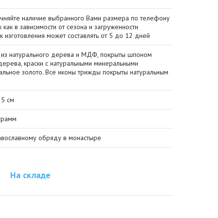
очняйте наличие выбранного Вами размера по телефону
к как в зависимости от сезона и загруженности
ок изготовления может составлять от 5 до 12 дней
 из натурального дерева и МДФ, покрыты шпоном
ерева, краски с натуральными минеральными
сальное золото. Все иконы трижды покрыты натуральным
25 см
грамм
авославному обряду в монастыре
На складе