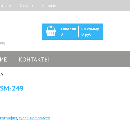
газине
Отзывы
Новости
товаров
на сумму
0
0 руб.
ии)
ИЕ
КОНТАКТЫ
49
MSM-249
кография
,
сусальное золото