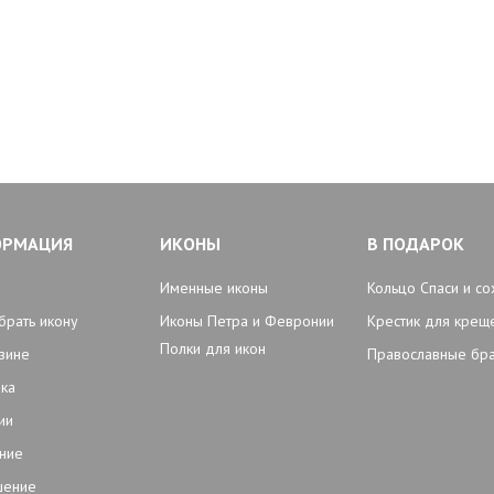
ОРМАЦИЯ
ИКОНЫ
В ПОДАРОК
Именные иконы
Кольцо Спаси и со
брать икону
Иконы Петра и Февронии
Крестик для крещ
Полки для икон
зине
Православные бр
ка
ии
ние
шение