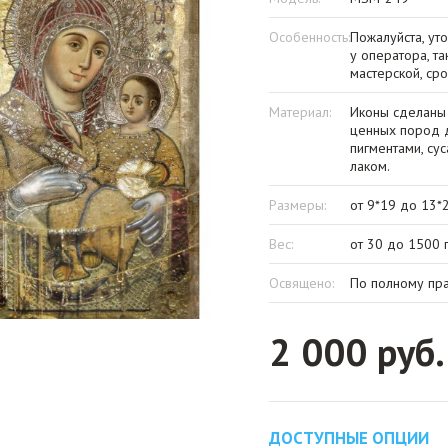
Особенность:
Пожалуйста, ут
у оператора, та
мастерской, ср
Материал:
Иконы сделаны
ценных пород д
пигментами, су
лаком.
Размеры:
от 9*19 до 13*
Вес:
от 30 до 1500 
Освящено:
По полному пр
2 000 руб.
ДОСТУПНЫЕ ОПЦИИ