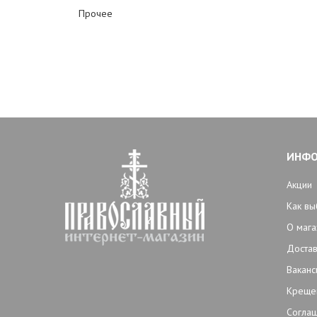
Прочее
ИНФ
Акции
Как вы
О мага
Достав
Ваканс
Креще
Согла