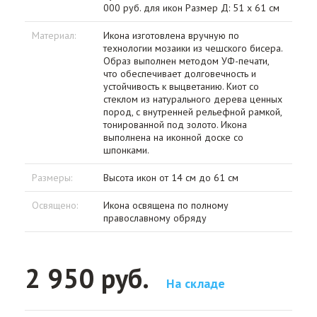
000 руб. для икон Размер Д: 51 х 61 см
Материал:
Икона изготовлена вручную по
технологии мозаики из чешского бисера.
Образ выполнен методом УФ-печати,
что обеспечивает долговечность и
устойчивость к выцветанию. Киот со
стеклом из натурального дерева ценных
пород, с внутренней рельефной рамкой,
тонированной под золото. Икона
выполнена на иконной доске со
шпонками.
Размеры:
Высота икон от 14 см до 61 см
Освящено:
Икона освящена по полному
православному обряду
2 950 руб.
На складе