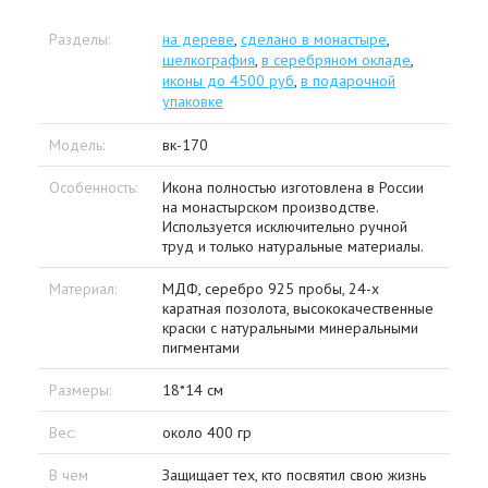
Разделы:
на дереве
,
сделано в монастыре
,
шелкография
,
в серебряном окладе
,
иконы до 4500 руб
,
в подарочной
упаковке
Модель:
вк-170
Особенность:
Икона полностью изготовлена в России
на монастырском производстве.
Используется исключительно ручной
труд и только натуральные материалы.
Материал:
МДФ, серебро 925 пробы, 24-х
каратная позолота, высококачественные
краски с натуральными минеральными
пигментами
Размеры:
18*14 см
Вес:
около 400 гр
В чем
Защищает тех, кто посвятил свою жизнь