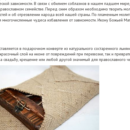
еской зависимости. В связи с обилием соблазнов в нашем падшем мир
равославном семействе. Перед сиим образом необходимо творить мол
стей и об отрезвлении народа всей нашей страны. По пламенным моли
я многочисленные чудеса избавления от зависимости. Икону Божьей М
ставляется в подарочном конверте из натурального состаренного льняно
 красочный слой на иконе от повреждений при перевозке, так и превра
на свадьбу, крещение или любой другой значимый для православного ч