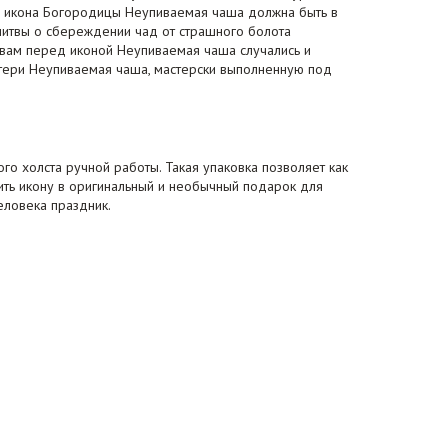
е, икона Богородицы Неупиваемая чаша должна быть в
итвы о сбереждении чад от страшного болота
твам перед иконой Неупиваемая чаша случались и
атери Неупиваемая чаша, мастерски выполненную под
го холста ручной работы. Такая упаковка позволяет как
тить икону в оригинальный и необычный подарок для
еловека праздник.