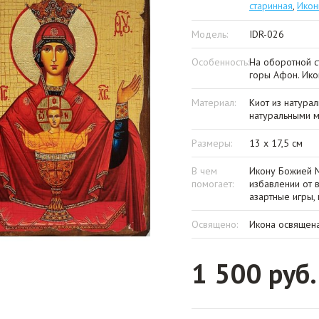
старинная
,
Икон
Модель:
IDR-026
Особенность:
На оборотной с
горы Афон. Ико
Материал:
Киот из натура
натуральными м
Размеры:
13 х 17,5 см
В чем
Икону Божией 
помогает:
избавлении от 
азартные игры, 
Освящено:
Икона освящена
1 500 руб.