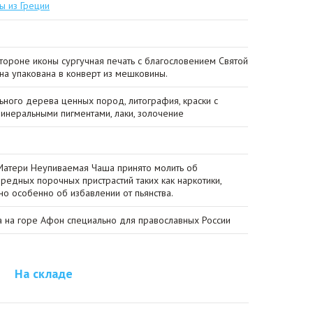
ы из Греции
тороне иконы сургучная печать с благословением Святой
на упакована в конверт из мешковины.
льного дерева ценных пород, литография, краски с
инеральными пигментами, лаки, золочение
Матери Неупиваемая Чаша принято молить об
вредных порочных пристрастий таких как наркотики,
но особенно об избавлении от пьянства.
 на горе Афон специально для православных России
На складе