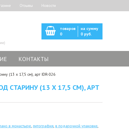
газине
Отзывы
Новости
товаров
на сумму
0
0 руб.
ии)
ИЕ
КОНТАКТЫ
ну (13 х 17,5 см), арт IDR-026
 СТАРИНУ (13 Х 17,5 СМ), АРТ
лано в монастыре
,
литография
,
в подарочной упаковке
,