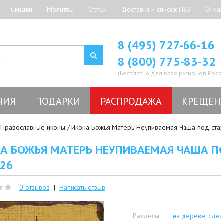
Скидки
Молитвы
Статьи
Доставка и список ПВЗ
О ма
8 (495) 727-66-16
8 (800) 775-83-32
(Бесплатно для всех регионов Росс
НИЯ
ПОДАРКИ
РАСПРОДАЖА
КРЕЩЕН
Православные иконы
Икона Божья Матерь Неупиваемая Чаша под стари
А БОЖЬЯ МАТЕРЬ НЕУПИВАЕМАЯ ЧАША ПОД
026
0 отзывов
|
Написать отзыв
Разделы:
на дереве
,
сде