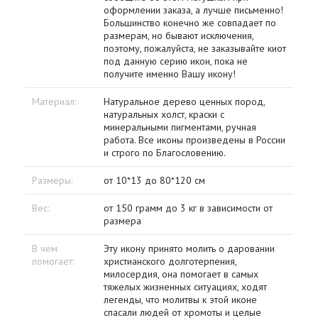
оформлении заказа, а лучше письменно!
Большинство конечно же совпадает по
размерам, но бывают исключения,
поэтому, пожалуйста, не заказывайте киот
под данную серию икон, пока не
получите именно Вашу икону!
Материал:
Натуральное дерево ценных пород,
натуральных холст, краски с
минеральными пигментами, ручная
работа. Все иконы произведены в России
и строго по Благословению.
Размеры:
от 10*13 до 80*120 см
Вес:
от 150 грамм до 3 кг в зависимости от
размера
В чем
Эту икону принято молить о даровании
помогает:
христианского долготерпения,
милосердия, она помогает в самых
тяжелых жизненных ситуациях, ходят
легенды, что молитвы к этой иконе
спасали людей от хромоты и целые