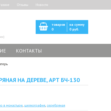
газине
Отзывы
Новости
товаров
на сумму
0
0 руб.
ии)
ИЕ
КОНТАКТЫ
атерь
ЯНАЯ НА ДЕРЕВЕ, АРТ БЧ-130
но в монастыре
,
шелкография
,
серебряная