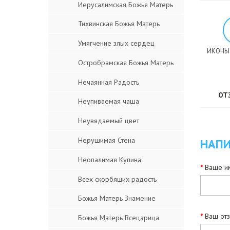
Иерусалимская Божья Матерь
Тихвинская Божья Матерь
Умягчение злых сердец
ИКОНЫ
Остробрамская Божья Матерь
Нечаянная Радость
ОТ
Неупиваемая чаша
Неувядаемый цвет
Нерушимая Стена
НАПИ
Неопалимая Купина
Ваше им
Всех скорбящих радость
Божья Матерь Знамение
Ваш от
Божья Матерь Всецарица