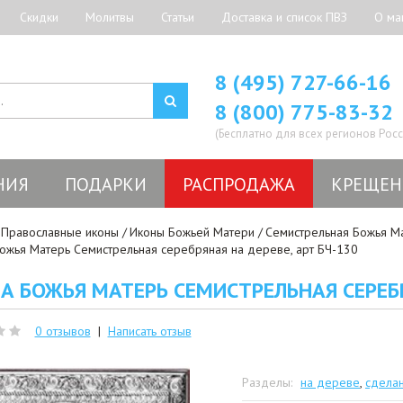
Скидки
Молитвы
Статьи
Доставка и список ПВЗ
О ма
8 (495) 727-66-16
8 (800) 775-83-32
(Бесплатно для всех регионов Росс
НИЯ
ПОДАРКИ
РАСПРОДАЖА
КРЕЩЕН
Православные иконы
Иконы Божьей Матери
Семистрельная Божья М
ожья Матерь Семистрельная серебряная на дереве, арт БЧ-130
А БОЖЬЯ МАТЕРЬ СЕМИСТРЕЛЬНАЯ СЕРЕБР
0 отзывов
|
Написать отзыв
Разделы:
на дереве
,
сдела