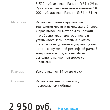
3 500 руб. для икон Размер Г: 23 х 29 см
Рукописный лик стоит дополнительно 10
000 руб. для икон Размер Д: 51 х 61 см
Материал:
Икона изготовлена вручную по
технологии мозаики из чешского бисера.
Образ выполнен методом УФ-печати,
что обеспечивает долговечность и
устойчивость к выцветанию. Киот со
стеклом из натурального дерева ценных
пород, с внутренней рельефной рамкой,
тонированной под золото. Икона
выполнена на иконной доске со
шпонками.
Размеры:
Высота икон от 14 см до 61 см
Освящено:
Икона освящена по полному
православному обряду
2 950 руб.
На складе