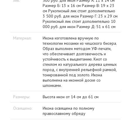
лик:
500 руб. для икон Размер А: 11 х 14 см
Размер Б: 13 х 16 см Размер В: 19 х 23
см Рукописный лик стоит дополнительно
3 500 руб. для икон Размер Г: 23 х 29 см
Рукописный лик стоит дополнительно 10
000 руб. для икон Размер Д: 51 х 61 см
Материал:
Икона изготовлена вручную по
технологии мозаики из чешского бисера.
Образ выполнен методом УФ-печати,
что обеспечивает долговечность и
устойчивость к выцветанию. Киот со
стеклом из натурального дерева ценных
пород, с внутренней рельефной рамкой,
тонированной под золото. Икона
выполнена на иконной доске со
шпонками.
Размеры:
Высота икон от 14 см до 61 см
Освящено:
Икона освящена по полному
православному обряду