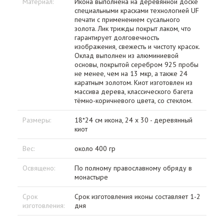
Материал:
Икона выполнена на деревянной доске
специальными красками технологией UF
печати с применением сусального
золота. Лик трижды покрыт лаком, что
гарантирует долговечность
изображения, свежесть и чистоту красок.
Оклад выполнен из алюминиевой
основы, покрытой серебром 925 пробы
не менее, чем на 13 мкр, а также 24
каратным золотом. Киот изготовлен из
массива дерева, классического багета
тёмно-коричневого цвета, со стеклом.
Размеры:
18*24 см икона, 24 х 30 - деревянный
киот
Вес:
около 400 гр
Освящено:
По полному православному обряду в
монастыре
Срок
Срок изготовления иконы составляет 1-2
изготовления:
дня