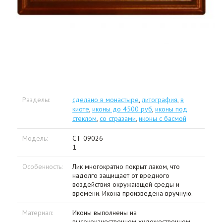
Разделы:
сделано в монастыре
,
литография
,
в
киоте
,
иконы до 4500 руб
,
иконы под
стеклом
,
со стразами
,
иконы с басмой
Модель:
СТ-09026-
1
Особенность:
Лик многократно покрыт лаком, что
надолго защищает от вредного
воздействия окружающей среды и
времени. Икона произведена вручную.
Материал:
Иконы выполнены на
высококачественном художественном