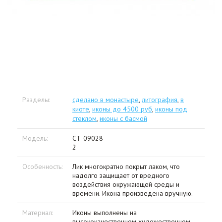
Разделы:
сделано в монастыре
,
литография
,
в
киоте
,
иконы до 4500 руб
,
иконы под
стеклом
,
иконы с басмой
Модель:
СТ-09028-
2
Особенность:
Лик многократно покрыт лаком, что
надолго защищает от вредного
воздействия окружающей среды и
времени. Икона произведена вручную.
Материал:
Иконы выполнены на
высококачественном художественном