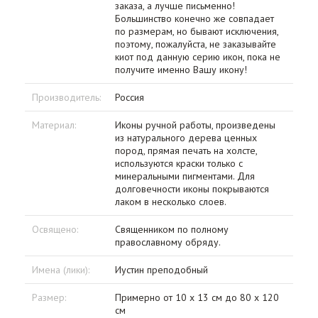
заказа, а лучше письменно!
Большинство конечно же совпадает
по размерам, но бывают исключения,
поэтому, пожалуйста, не заказывайте
киот под данную серию икон, пока не
получите именно Вашу икону!
Производитель:
Россия
Материал:
Иконы ручной работы, произведены
из натурального дерева ценных
пород, прямая печать на холсте,
используются краски только с
минеральными пигментами. Для
долговечности иконы покрываются
лаком в несколько слоев.
Освящено:
Священником по полному
православному обряду.
Имена (лики):
Иустин преподобный
Размер:
Примерно от 10 x 13 см до 80 x 120
см