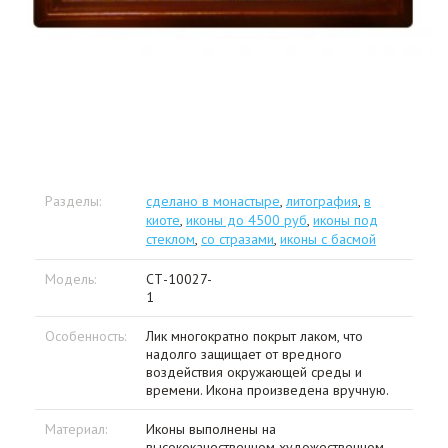
Разделы:
сделано в монастыре
,
литография
,
в
киоте
,
иконы до 4500 руб
,
иконы под
стеклом
,
со стразами
,
иконы с басмой
Модель:
СТ-10027-
1
Особенность:
Лик многократно покрыт лаком, что
надолго защищает от вредного
воздействия окружающей среды и
времени. Икона произведена вручную.
Материал:
Иконы выполнены на
высококачественном художественном