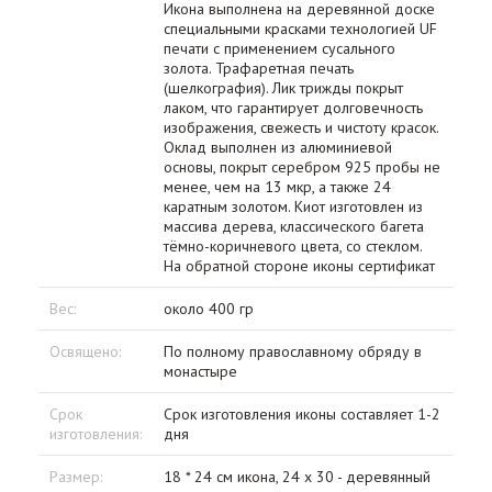
Икона выполнена на деревянной доске
специальными красками технологией UF
печати с применением сусального
золота. Трафаретная печать
(шелкография). Лик трижды покрыт
лаком, что гарантирует долговечность
изображения, свежесть и чистоту красок.
Оклад выполнен из алюминиевой
основы, покрыт серебром 925 пробы не
менее, чем на 13 мкр, а также 24
каратным золотом. Киот изготовлен из
массива дерева, классического багета
тёмно-коричневого цвета, со стеклом.
На обратной стороне иконы сертификат
Вес:
около 400 гр
Освящено:
По полному православному обряду в
монастыре
Срок
Срок изготовления иконы составляет 1-2
изготовления:
дня
Размер:
18 * 24 см икона, 24 х 30 - деревянный