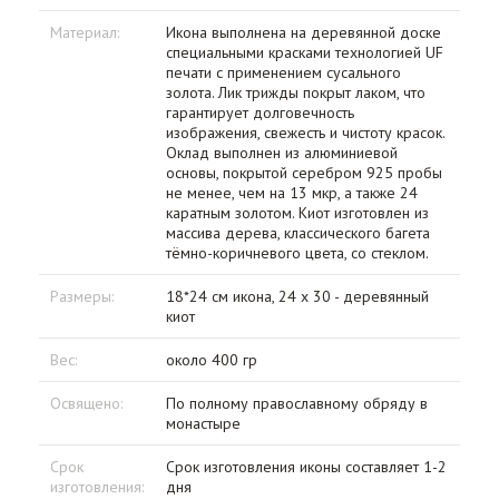
Материал:
Икона выполнена на деревянной доске
специальными красками технологией UF
печати с применением сусального
золота. Лик трижды покрыт лаком, что
гарантирует долговечность
изображения, свежесть и чистоту красок.
Оклад выполнен из алюминиевой
основы, покрытой серебром 925 пробы
не менее, чем на 13 мкр, а также 24
каратным золотом. Киот изготовлен из
массива дерева, классического багета
тёмно-коричневого цвета, со стеклом.
Размеры:
18*24 см икона, 24 х 30 - деревянный
киот
Вес:
около 400 гр
Освящено:
По полному православному обряду в
монастыре
Срок
Срок изготовления иконы составляет 1-2
изготовления:
дня