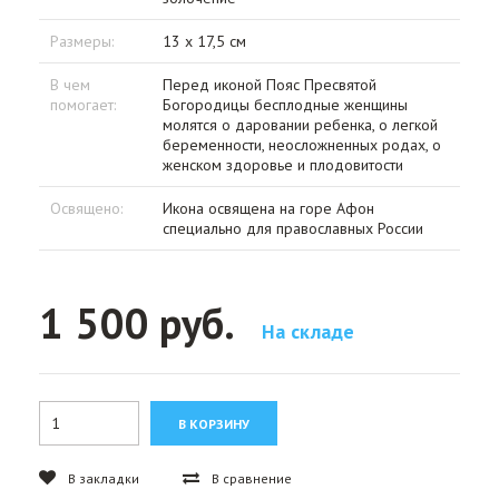
Размеры:
13 х 17,5 см
В чем
Перед иконой Пояс Пресвятой
помогает:
Богородицы бесплодные женщины
молятся о даровании ребенка, о легкой
беременности, неосложненных родах, о
женском здоровье и плодовитости
Освящено:
Икона освящена на горе Афон
специально для православных России
1 500 руб.
На складе
В закладки
В сравнение