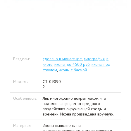
Разделы:
сделано в монастыре
,
литография
,
в
киоте
,
иконы до 4500 руб
,
иконы под
стеклом
,
иконы с басмой
Модель:
СТ-09090-
2
Особенность:
Лик многократно покрыт лаком, что
надолго защищает от вредного
воздействия окружающей среды и
времени. Икона произведена вручную.
Материал:
Иконы выполнены на
высококачественном художественном