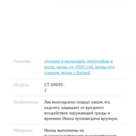
Разделы:
сделано в монастыре
,
литография
,
в
киоте
,
иконы до 4500 руб
,
иконы под
стеклом
,
иконы с басмой
Модель:
СТ-09093-
2
Особенность:
Лик многократно покрыт лаком, что
надолго защищает от вредного
воздействия окружающей среды и
времени. Икона произведена вручную.
Материал:
Иконы выполнены на
высококачественном художественном