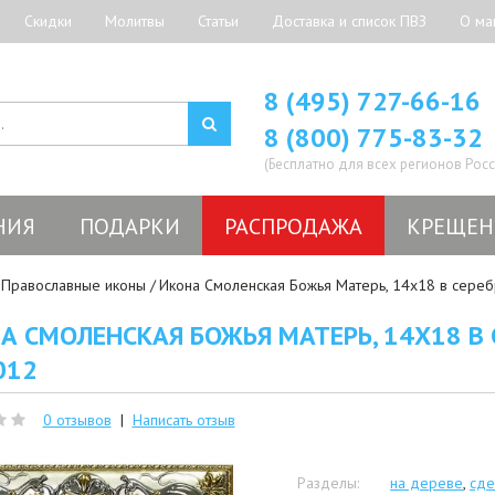
Скидки
Молитвы
Статьи
Доставка и список ПВЗ
О ма
8 (495) 727-66-16
8 (800) 775-83-32
(Бесплатно для всех регионов Росс
НИЯ
ПОДАРКИ
РАСПРОДАЖА
КРЕЩЕН
Православные иконы
Икона Смоленская Божья Матерь, 14x18 в сереб
А СМОЛЕНСКАЯ БОЖЬЯ МАТЕРЬ, 14X18 В 
012
0 отзывов
|
Написать отзыв
Разделы:
на дереве
,
сде