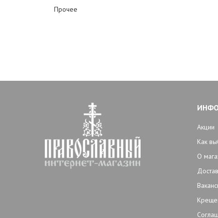
Прочее
ИНФ
Акции
Как вы
О мага
Достав
Ваканс
Креще
Согла