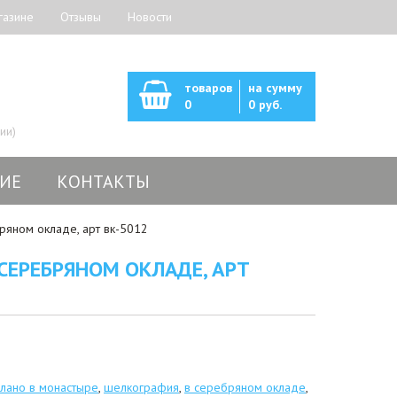
газине
Отзывы
Новости
товаров
на сумму
0
0 руб.
ии)
ИЕ
КОНТАКТЫ
ряном окладе, арт вк-5012
СЕРЕБРЯНОМ ОКЛАДЕ, АРТ
лано в монастыре
,
шелкография
,
в серебряном окладе
,