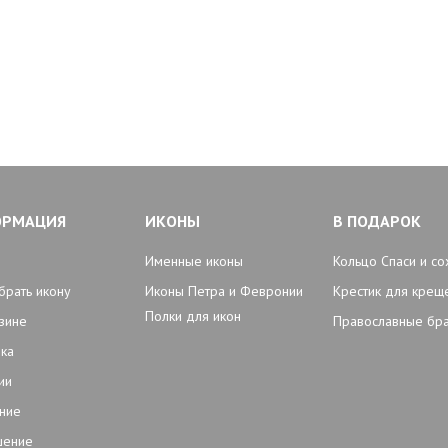
ОРМАЦИЯ
ИКОНЫ
В ПОДАРОК
Именные иконы
Кольцо Спаси и со
брать икону
Иконы Петра и Февронии
Крестик для крещ
Полки для икон
зине
Православные бр
ка
ии
ние
шение