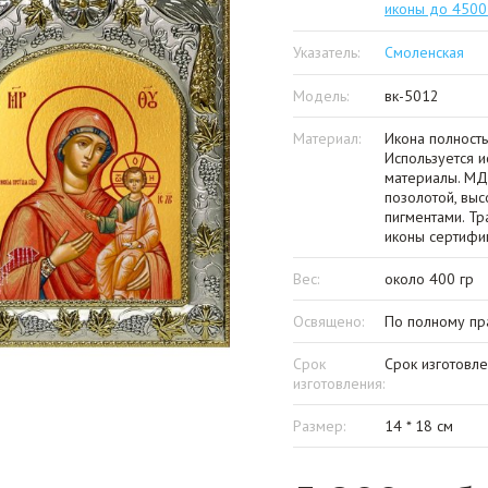
иконы до 4500
Указатель:
Смоленская
Модель:
вк-5012
Материал:
Икона полность
Используется и
материалы. МД
позолотой, вы
пигментами. Тр
иконы сертифи
Вес:
около 400 гр
Освящено:
По полному пр
Срок
Срок изготовле
изготовления:
Размер:
14 * 18 см