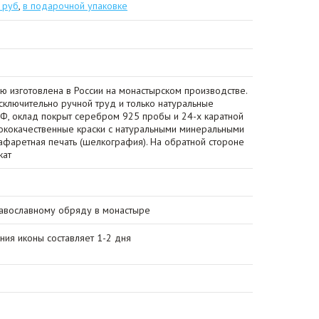
 руб
,
в подарочной упаковке
ю изготовлена в России на монастырском производстве.
сключительно ручной труд и только натуральные
Ф, оклад покрыт серебром 925 пробы и 24-х каратной
сококачественные краски с натуральными минеральными
афаретная печать (шелкография). На обратной стороне
кат
авославному обряду в монастыре
ния иконы составляет 1-2 дня