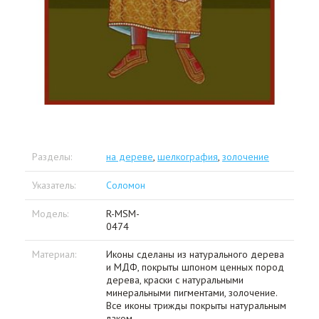
Разделы:
на дереве
,
шелкография
,
золочение
Указатель:
Соломон
Модель:
R-MSM-
0474
Материал:
Иконы сделаны из натурального дерева
и МДФ, покрыты шпоном ценных пород
дерева, краски с натуральными
минеральными пигментами, золочение.
Все иконы трижды покрыты натуральным
лаком.