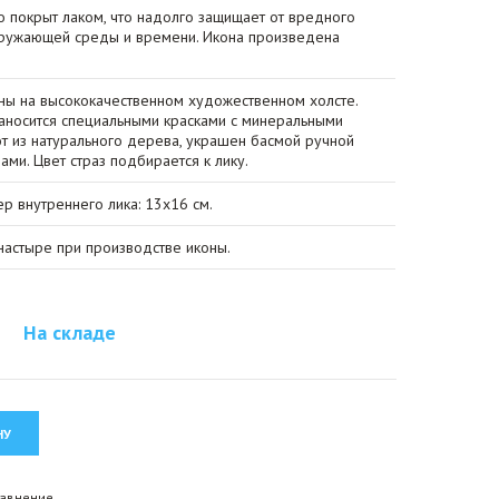
о покрыт лаком, что надолго защищает от вредного
кружающей среды и времени. Икона произведена
ы на высококачественном художественном холсте.
носится специальными красками с минеральными
от из натурального дерева, украшен басмой ручной
ами. Цвет страз подбирается к лику.
ер внутреннего лика: 13х16 см.
астыре при производстве иконы.
На складе
равнение