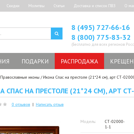
Скидки
Молитвы
Статьи
Доставка и список ПВЗ
О ма
8 (495) 727-66-16
8 (800) 775-83-32
(Бесплатно для всех регионов Росс
НИЯ
ПОДАРКИ
РАСПРОДАЖА
КРЕЩЕН
Православные иконы
Икона Спас на престоле (21*24 см), арт СТ-0200
А СПАС НА ПРЕСТОЛЕ (21*24 СМ), АРТ СТ
0 отзывов
|
Написать отзыв
Модель:
СТ-02000-
1-1