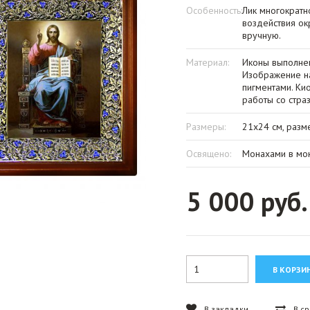
Особенность:
Лик многократн
воздействия о
вручную.
Материал:
Иконы выполнен
Изображение на
пигментами. Ки
работы со страз
Размеры:
21х24 см, разм
Освящено:
Монахами в мон
5 000 руб.
В закладки
В с