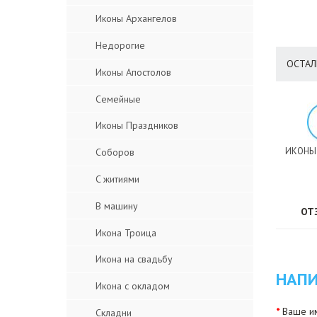
Иконы Архангелов
Недорогие
ОСТАЛ
Иконы Апостолов
Семейные
Иконы Праздников
ИКОНЫ
Соборов
C житиями
В машину
ОТ
Икона Троица
Икона на свадьбу
НАПИ
Икона с окладом
Ваше им
Складни