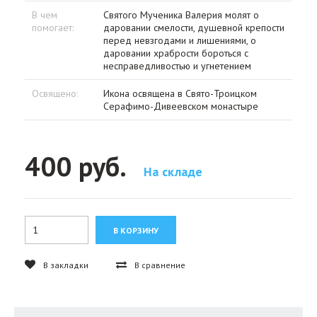
В чем
Святого Мученика Валерия молят о
помогает:
даровании смелости, душевной крепости
перед невзгодами и лишениями, о
даровании храбрости бороться с
несправедливостью и угнетением
Освящено:
Икона освящена в Свято-Троицком
Серафимо-Дивеевском монастыре
400 руб.
На складе
В закладки
В сравнение