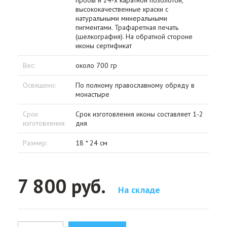
пробы и 24-х каратной позолотой,
высококачественные краски с
натуральными минеральными
пигментами. Трафаретная печать
(шелкография). На обратной стороне
иконы сертификат
Вес:
около 700 гр
Освящено:
По полному православному обряду в
монастыре
Срок
Срок изготовления иконы составляет 1-2
изготовления:
дня
Размер:
18 * 24 см
7 800 руб.
На складе