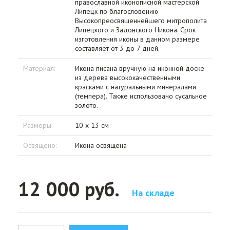
православной иконописной мастерской
Липецк по благословению
Высокопреосвященнейшего митрополита
Липецкого и Задонского Никона. Срок
изготовления иконы в данном размере
составляет от 3 до 7 дней.
Материал:
Икона писана вручную на иконной доске
из дерева высококачественными
красками с натуральными минералами
(темпера). Также использовано сусальное
золото.
Размеры:
10 х 13 см
Освящено:
Икона освящена
12 000 руб.
На складе