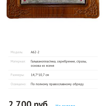
Модель:
А62-2
Материал:
Гальванопластика, серебрение, стразы,
основа из ясеня
Размеры:
14,7*10,7 см
Освящено:
По полному православному обряду
2 700 руб.
На складе