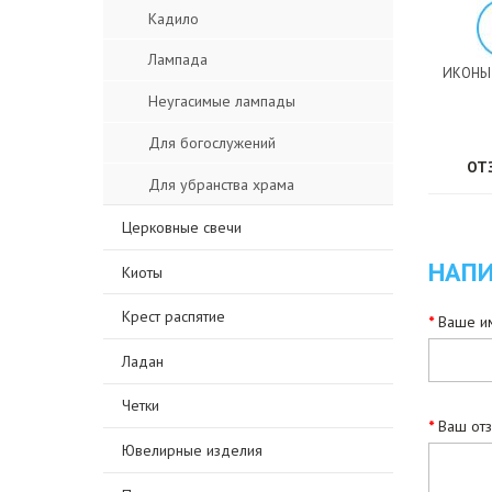
Кадило
Лампада
ИКОНЫ
Неугасимые лампады
Для богослужений
ОТ
Для убранства храма
Церковные свечи
НАПИ
Киоты
Крест распятие
Ваше им
Ладан
Четки
Ваш от
Ювелирные изделия