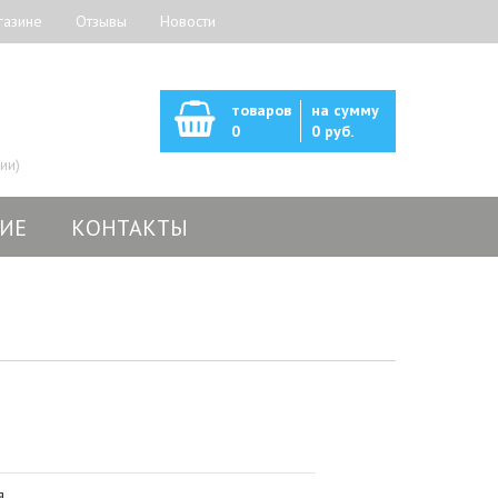
газине
Отзывы
Новости
товаров
на сумму
0
0 руб.
ии)
ИЕ
КОНТАКТЫ
я