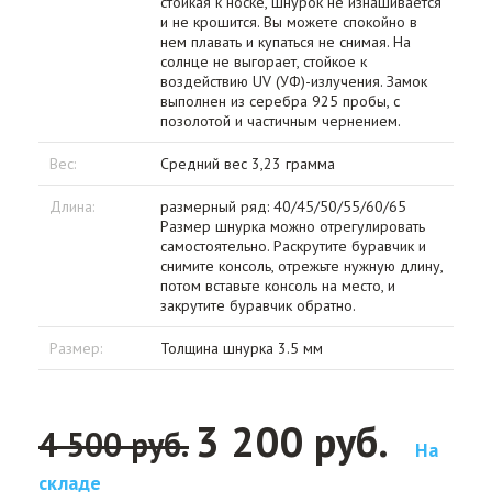
стойкая к носке, шнурок не изнашивается
и не крошится. Вы можете спокойно в
нем плавать и купаться не снимая. На
солнце не выгорает, стойкое к
воздействию UV (УФ)-излучения. Замок
выполнен из серебра 925 пробы, с
позолотой и частичным чернением.
Вес:
Средний вес 3,23 грамма
Длина:
размерный ряд: 40/45/50/55/60/65
Размер шнурка можно отрегулировать
самостоятельно. Раскрутите буравчик и
снимите консоль, отрежьте нужную длину,
потом вставьте консоль на место, и
закрутите буравчик обратно.
Размер:
Толщина шнурка 3.5 мм
3 200 руб.
4 500 руб.
На
складе