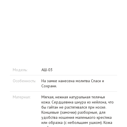
Модель:
АШ-03
Особенность:
На замке нанесена молитва Спаси и
Сохрани.
Материал:
Мягкая, нежная натуральная телячья
кожа. Сердцевина шнура из нейлона, что
бы гайтан не растягивался при носке.
Концевые (замочки) разборные, для
удобства ношения маленького крестика
или образка (с небольшим ушком). Кожа