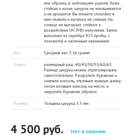
или образка (с небольшим ушком). Кожа
стойкая к носке, шнурок не изнашивается
и не крошится. Вы можете спокойно в
нем плавать и купаться не снимая. На
солнце не выгорает, стойкое к
воздействию UV (УФ)-излучения. Замок
выполнен из серебра 925 пробы, с
позолотой и частичным чернением.
Вес:
Средний вес 3,16 грамм
Длина:
размерный ряд: 40/45/50/55/60/65
Размер шнурка можно отрегулировать
самостоятельно. Раскрутите буравчик и
снимите консоль, отрежьте нужную длину,
потом вставьте консоль на место, и
закрутите буравчик обратно.
Размер:
Толщина шнурка 3.5 мм
4 500 руб.
Нет в наличии