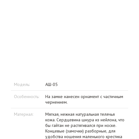
Модель:
АШ-05
Особенность:
На замке нанесен орнамент с частичным
чернением.
Материал:
Мягкая, нежная натуральная телячья
кожа. Сердцевина шнура из нейлона, что
бы гайтан не растягивался при носке.
Концевые (замочки) разборные, для
удобства ношения маленького крестика