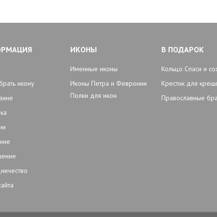
ОРМАЦИЯ
ИКОНЫ
В ПОДАРОК
Именные иконы
Кольцо Спаси и со
брать икону
Иконы Петра и Февронии
Крестик для крещ
Полки для икон
зине
Православные бр
ка
ии
ние
шение
ничество
сайта