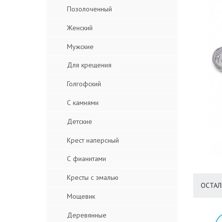
Позолоченный
Женский
Мужские
Для крещения
Голгофский
С камнями
Детские
Крест наперсный
С фианитами
Кресты с эмалью
ОСТАЛ
Мощевик
Деревянные