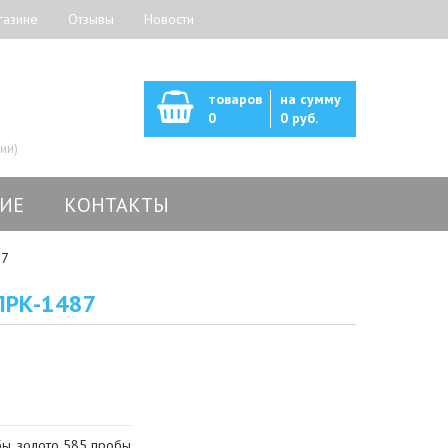
газине
Отзывы
Новости
товаров
на сумму
0
0 руб.
ии)
ИЕ
КОНТАКТЫ
87
ПРК-1487
ы, золото 585 пробы