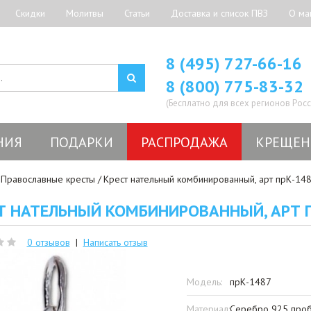
Скидки
Молитвы
Статьи
Доставка и список ПВЗ
О ма
8 (495) 727-66-16
8 (800) 775-83-32
(Бесплатно для всех регионов Росс
НИЯ
ПОДАРКИ
РАСПРОДАЖА
КРЕЩЕН
Православные кресты
Крест нательный комбинированный, арт прК-14
Т НАТЕЛЬНЫЙ КОМБИНИРОВАННЫЙ, АРТ 
0 отзывов
|
Написать отзыв
Модель:
прК-1487
Материал:
Серебро 925 проб