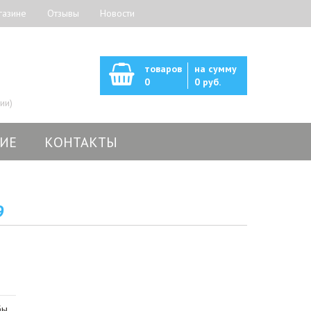
газине
Отзывы
Новости
товаров
на сумму
0
0 руб.
ии)
ИЕ
КОНТАКТЫ
9
бы