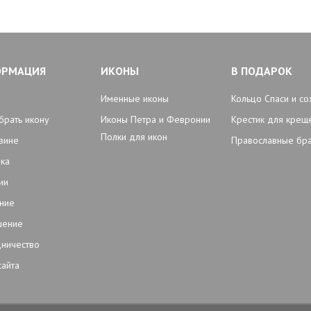
ОРМАЦИЯ
ИКОНЫ
В ПОДАРОК
Именные иконы
Кольцо Спаси и со
брать икону
Иконы Петра и Февронии
Крестик для крещ
Полки для икон
зине
Православные бр
ка
ии
ние
шение
ничество
сайта